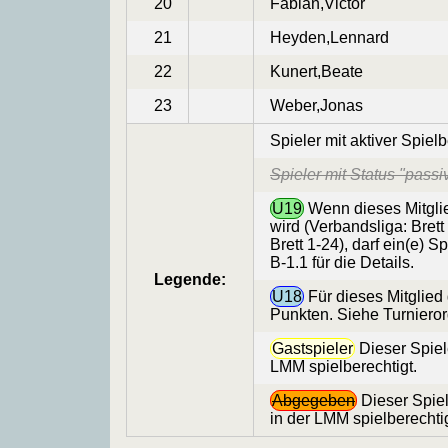
20
Fabian,Victor
21
Heyden,Lennard
22
Kunert,Beate
23
Weber,Jonas
Spieler mit aktiver Spiel
Spieler mit Status "passi
U19
Wenn dieses Mitglie
wird (Verbandsliga: Brett 
Brett 1-24), darf ein(e) 
B-1.1 für die Details.
Legende:
U18
Für dieses Mitglied
Punkten. Siehe Turnierord
Gastspieler
Dieser Spiel
LMM spielberechtigt.
Abgegeben
Dieser Spiel
in der LMM spielberechtig