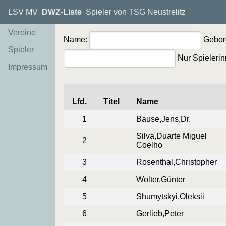
LSV MV
DWZ-Liste
Spieler von TSG Neustrelitz
Vereine
Name:
Gebor
Spieler
Nur Spielerin
Impressum
Lfd.
Titel
Name
1
Bause,Jens,Dr.
Silva,Duarte Miguel
2
Coelho
3
Rosenthal,Christopher
4
Wolter,Günter
5
Shumytskyi,Oleksii
6
Gerlieb,Peter