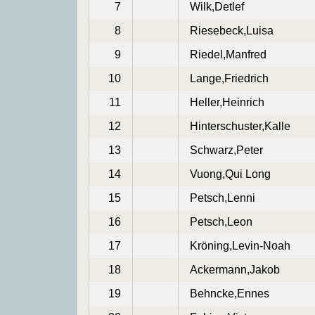
7
Wilk,Detlef
8
Riesebeck,Luisa
9
Riedel,Manfred
10
Lange,Friedrich
11
Heller,Heinrich
12
Hinterschuster,Kalle
13
Schwarz,Peter
14
Vuong,Qui Long
15
Petsch,Lenni
16
Petsch,Leon
17
Kröning,Levin-Noah
18
Ackermann,Jakob
19
Behncke,Ennes