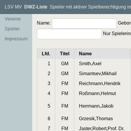
LSV MV
DWZ-Liste
Spieler mit aktiver Spielberechtigung 
Vereine
Name:
Gebor
Spieler
Nur Spielerin
Impressum
Lfd.
Titel
Name
1
GM
Smith,Axel
2
GM
Simantsev,Mikhail
3
FM
Reichmann,Hendrik
4
FM
Roßmann,Helmut
5
FM
Herrmann,Jakob
6
FM
Grzesik,Thomas
7
FM
Jaster,Robert,Prof. Dr.