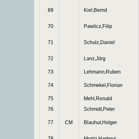
69
Kiel,Bernd
70
Pawlicz,Filip
71
Schulz,Daniel
72
Lanz,Jörg
73
Lehmann,Ruben
74
Schmekel,Florian
75
Mehl,Ronald
76
Schmidt,Peter
77
CM
Blauhut,Holger
78
Moritz,Hartmut