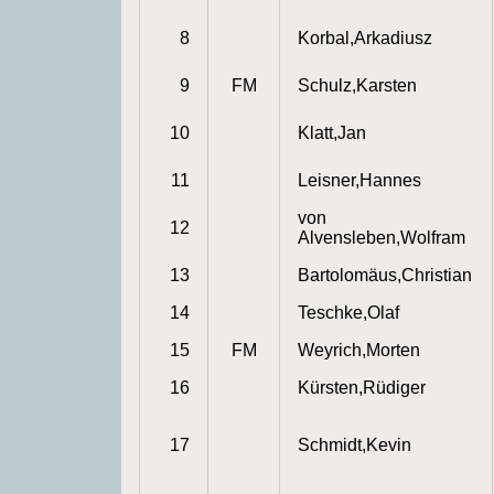
8
Korbal,Arkadiusz
9
FM
Schulz,Karsten
10
Klatt,Jan
11
Leisner,Hannes
von
12
Alvensleben,Wolfram
13
Bartolomäus,Christian
14
Teschke,Olaf
15
FM
Weyrich,Morten
16
Kürsten,Rüdiger
17
Schmidt,Kevin