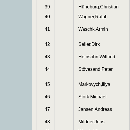
39
Hüneburg,Christian
40
Wagner,Ralph
41
Waschk,Armin
42
Seiler,Dirk
43
Heinsohn,Wilfried
44
Stövesand,Peter
45
Markovych,Illya
46
Stork,Michael
47
Jansen,Andreas
48
Mildner,Jens