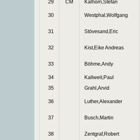
29
CM
Kalhorn,Stefan
30
Westphal,Wolfgang
31
Stövesand,Eric
32
Kist,Eike Andreas
33
Böhme,Andy
34
Kallweit,Paul
35
Grahl,Arvid
36
Luther,Alexander
37
Busch,Martin
38
Zentgraf,Robert